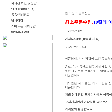
자외선 차단 꽃장갑
안전용품(마스크)
면 노랑 색곰보장갑
목욕/위생장갑
낚시장갑
최소주문수량:
10켤레 
스마트폰 터치장갑
크기: free size
마일리지코너
가격:7,500원(10켤레 가격)
포장단위: 10켤레
제품형태: 백색 장갑에 그린 돗트처
용도: 현재 등산로 입구에서 제일 
또한 게이트볼 운동시에도 많이 사
제품입니다.
베드민턴, 싸이클링, 기타 그립을
제품입니다.
저희 현대장갑 홈페이지에서 상품에
고객게시판에 연락처를 남겨주시면
가격문의 환영합니다.