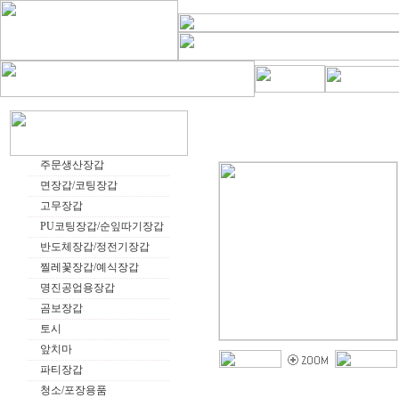
주문생산장갑
면장갑/코팅장갑
고무장갑
PU코팅장갑/순잎따기장갑
반도체장갑/정전기장갑
찔레꽃장갑/예식장갑
명진공업용장갑
곰보장갑
토시
앞치마
파티장갑
청소/포장용품