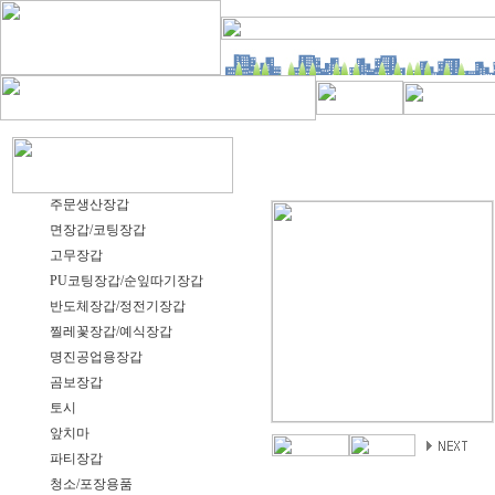
주문생산장갑
면장갑/코팅장갑
고무장갑
PU코팅장갑/순잎따기장갑
반도체장갑/정전기장갑
찔레꽃장갑/예식장갑
명진공업용장갑
곰보장갑
토시
앞치마
파티장갑
청소/포장용품