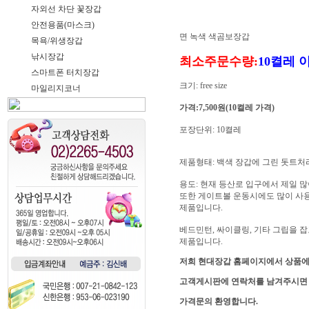
자외선 차단 꽃장갑
안전용품(마스크)
면 녹색 색곰보장갑
목욕/위생장갑
낚시장갑
최소주문수량:
10켤레 
스마트폰 터치장갑
크기: free size
마일리지코너
가격:7,500원(10켤레 가격)
포장단위: 10켤레
제품형태: 백색 장갑에 그린 돗트처
용도: 현재 등산로 입구에서 제일 
또한 게이트볼 운동시에도 많이 사
제품입니다.
베드민턴, 싸이클링, 기타 그립을
제품입니다.
저희 현대장갑 홈페이지에서 상품에
고객게시판에 연락처를 남겨주시면
가격문의 환영합니다.