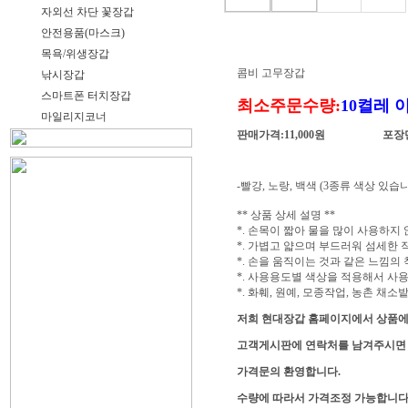
자외선 차단 꽃장갑
안전용품(마스크)
목욕/위생장갑
콤비 고무장갑
낚시장갑
스마트폰 터치장갑
최소주문수량:
10켤레 
마일리지코너
판매가격:11,000원 포장단
-빨강, 노랑, 백색 (3종류 색상 있습니
** 상품 상세 설명 **
*. 손목이 짧아 물을 많이 사용하지
*. 가볍고 얇으며 부드러워 섬세한 
*. 손을 움직이는 것과 같은 느낌의
*. 사용용도별 색상을 적용해서 사용
*. 화훼, 원예, 모종작업, 농촌 채소
저희 현대장갑 홈페이지에서 상품에
고객게시판에 연락처를 남겨주시면
가격문의 환영합니다.
수량에 따라서 가격조정 가능합니다