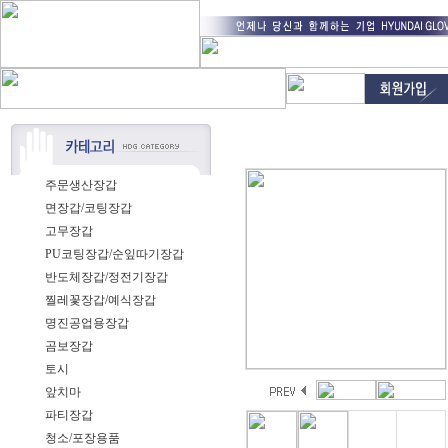
주문생산장갑
면장갑/코팅장갑
고무장갑
PU코팅장갑/순잎따기장갑
반도체장갑/정전기장갑
찔레꽃장갑/예식장갑
명진공업용장갑
곰보장갑
토시
앞치마
파티장갑
청소/포장용품