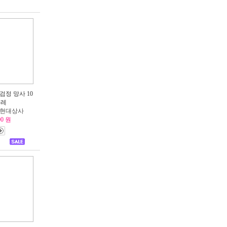
검정 망사 10
켤레
: 현대상사
00 원