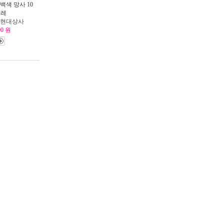
백색 망사 10
켤레
: 현대상사
00 원