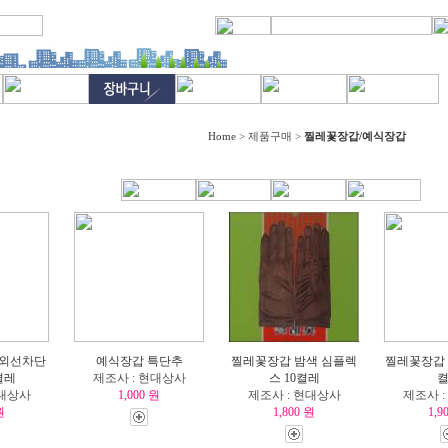
Home
> 제품구매 >
찔레꽃장갑/예식장갑
자외선차단
예식장갑 특단추
찔레꽃장갑 밤색 심플렉
찔레꽃장갑 
켤레
제조사 : 현대상사
스 10켤레
현대상사
1,000 원
제조사 : 현대상사
제조사 
원
1,800 원
1,9