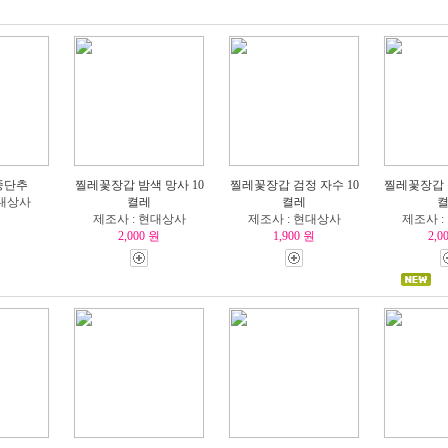
중단추
찔레꽃장갑 밤색 망사 10
찔레꽃장갑 검정 자수 10
찔레꽃장갑 
현대상사
켤레
켤레
원
제조사 : 현대상사
제조사 : 현대상사
제조사 
2,000 원
1,900 원
2,0