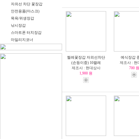
자외선 차단 꽃장갑
안전용품(마스크)
목욕/위생장갑
낚시장갑
스마트폰 터치장갑
마일리지코너
찔레꽃장갑 자외선차단
예식장갑 
(손등이중) 10켤레
제조사 : 
제조사 : 현대상사
700 
1,900 원