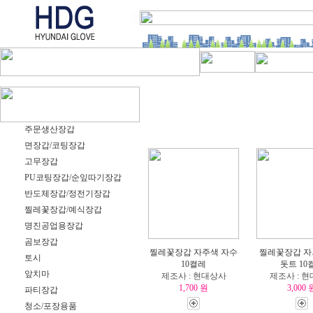
주문생산장갑
면장갑/코팅장갑
고무장갑
PU코팅장갑/순잎따기장갑
반도체장갑/정전기장갑
찔레꽃장갑/예식장갑
명진공업용장갑
곰보장갑
찔레꽃장갑 자주색 자수
찔레꽃장갑 
토시
10켤레
돗트 10
앞치마
제조사 : 현대상사
제조사 : 
1,700 원
3,000 
파티장갑
청소/포장용품