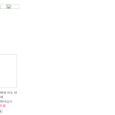
백색 자수 10
켤레
: 현대상사
00 원