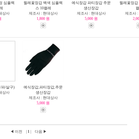
정 심플렉
찔레꽃장갑 백색 심플렉
예식장갑 파티장갑 주문
찔레꽃장갑 
켤레
스 10켤레
생산장갑
현대상사
제조사 : 현대상사
제조사 : 현대상사
제조사 
원
1,800 원
5,000 원
2,0
/파/살구)
예식장갑,파티장갑,주문
현대상사
생산장갑
원
제조사 : 현대상사
5,000 원
◀ 이전 |
1
| 다음 ▶