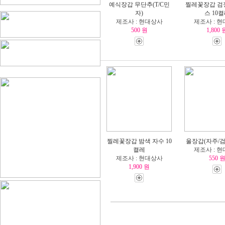
예식장갑 무단추(T/C민
찔레꽃장갑 검
자)
스 10
제조사 : 현대상사
제조사 : 
500 원
1,800 
찔레꽃장갑 밤색 자수 10
울장갑(자주/검
켤레
제조사 : 
제조사 : 현대상사
550 
1,900 원