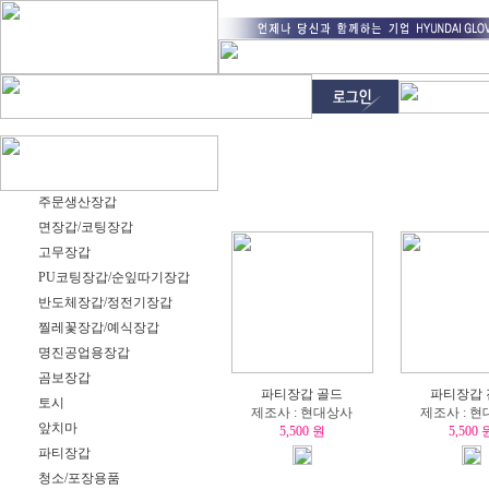
주문생산장갑
면장갑/코팅장갑
고무장갑
PU코팅장갑/순잎따기장갑
반도체장갑/정전기장갑
찔레꽃장갑/예식장갑
명진공업용장갑
곰보장갑
파티장갑 골드
파티장갑
토시
제조사 : 현대상사
제조사 : 
앞치마
5,500 원
5,500 
파티장갑
청소/포장용품