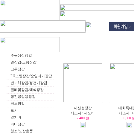
주문생산장갑
면장갑/코팅장갑
고무장갑
PU코팅장갑/순잎따기장갑
반도체장갑/정전기장갑
찔레꽃장갑/예식장갑
명진공업용장갑
곰보장갑
내산성장갑
태화특대(
토시
제조사 : 제노바
제조사 :
앞치마
2,400 원
1,800 
파티장갑
청소/포장용품