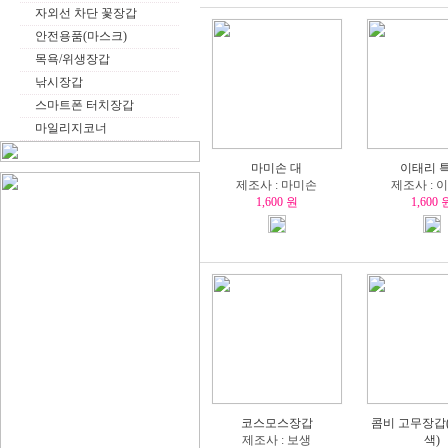
자외선 차단 꽃장갑
안전용품(마스크)
목욕/위생장갑
낚시장갑
스마트폰 터치장갑
마일리지코너
마미손 대
이태리 
제조사 : 마미손
제조사 : 
1,600 원
1,600 
코스모스장갑
콤비 고무장갑(
제조사 : 보생
색)